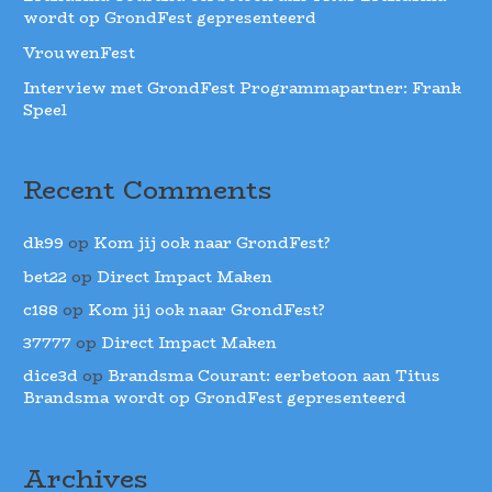
wordt op GrondFest gepresenteerd
VrouwenFest
Interview met GrondFest Programmapartner: Frank
Speel
Recent Comments
dk99
op
Kom jij ook naar GrondFest?
bet22
op
Direct Impact Maken
c188
op
Kom jij ook naar GrondFest?
37777
op
Direct Impact Maken
dice3d
op
Brandsma Courant: eerbetoon aan Titus
Brandsma wordt op GrondFest gepresenteerd
Archives