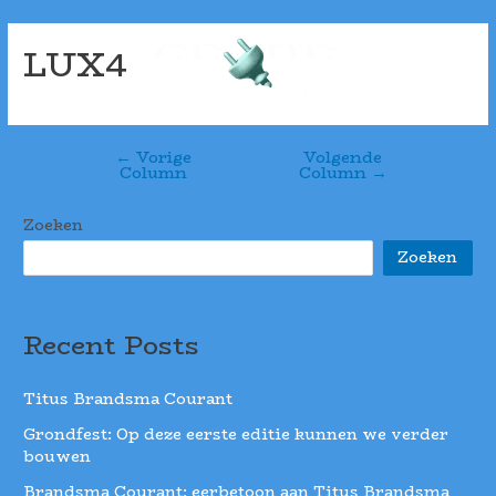
LUX4
←
Vorige
Volgende
Column
Column
→
Zoeken
Zoeken
Recent Posts
Titus Brandsma Courant
Grondfest: Op deze eerste editie kunnen we verder
bouwen
Brandsma Courant: eerbetoon aan Titus Brandsma