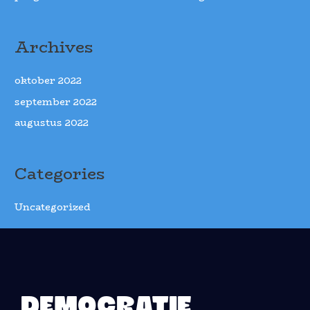
Archives
oktober 2022
september 2022
augustus 2022
Categories
Uncategorized
DEMOCRATIE,