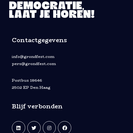
DEMOCRATIE,
LAAT JE HOREN!
Contactgegevens
info@grondfest.com
pers@grondfest.com
Postbus 18646
2502 EP Den Haag
Blijf verbonden