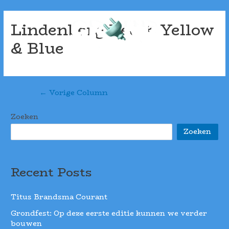
Lindenberg Red & Yellow
& Blue
←
Vorige Column
Zoeken
Zoeken
Recent Posts
Titus Brandsma Courant
Grondfest: Op deze eerste editie kunnen we verder
bouwen